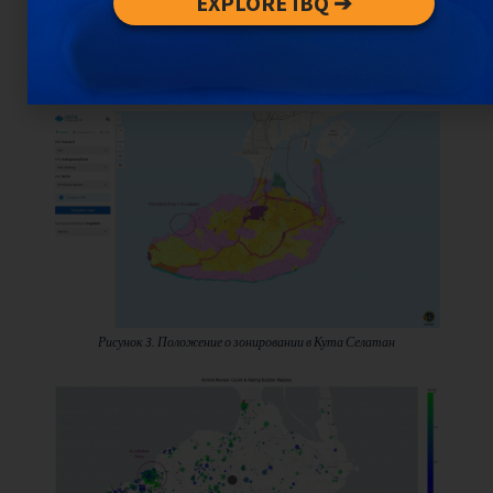
EXPLORE IBQ ➔
район привлекает значительный
приток гостей Airbnb, что
свидетельствует о высоком спросе.
Рисунок 3. Положение о зонировании в Кута Селатан