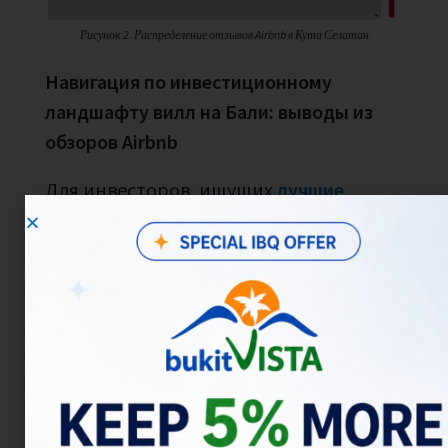
Рисунок 2. Распределение отзывов Airbnb в Кута Селатан
Навигация по инвестиционному
ландшафту вилл на Бали: выводы из
обзоров Airbnb
Для инвесторов, ищущих
лучшие
возможности на Бали
, карта отзывов
Airbnb служит ценным ориентиром.
Представьте себя на их месте,
рассматривая привлекательные
розовые зоны на карте. Возникает
естественный вопрос: «Какое именно
место в этой розовой зоне является
наиболее перспективным?» Ответ на
удивление прост: ищите розовые
области, украшенные крупными